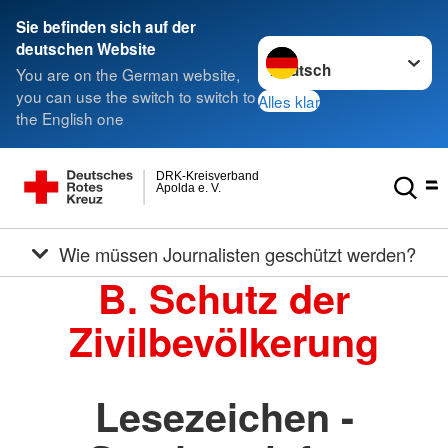
Sie befinden sich auf der
Sprache wechseln zu
deutschen Website
You are on the German website,
you can use the switch to switch to
Alles klar
the English one
DRK-Kreisverband
Apolda e. V.
Wie müssen Journalisten geschützt werden?
B. Schutz der
Zivilbevölkerung
Lesezeichen -