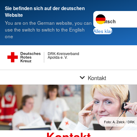
Sie befinden sich auf der deutschen
Sprache wechseln z
Website
You are on the German website, you can
use the switch to switch to the English
Alles klar
one
DRK-Kreisverband
Apolda e. V.
Kontakt
Foto: A. Zelck / DRK
Kontakt