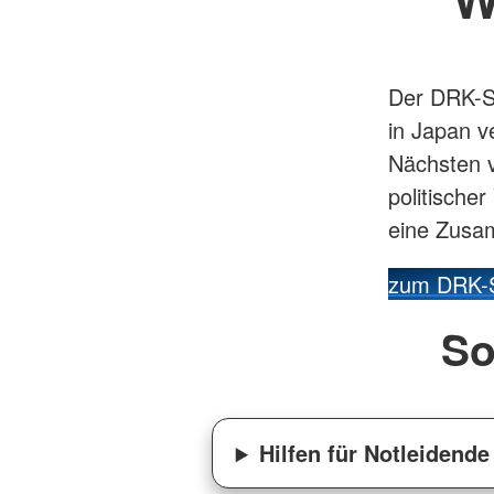
Der DRK-Su
in Japan v
Nächsten v
politische
eine Zusa
zum DRK-S
So
Hilfen für Notleidende