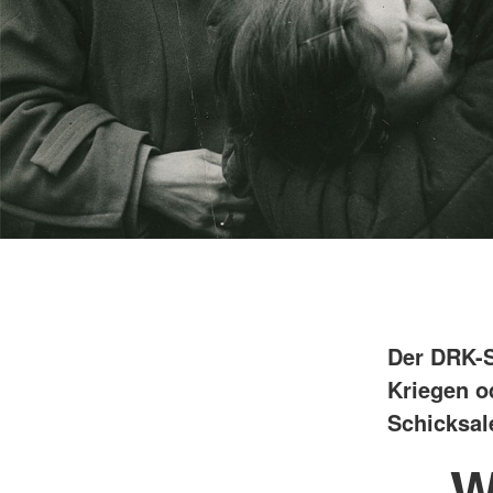
Der DRK-S
Kriegen o
Schicksal
W