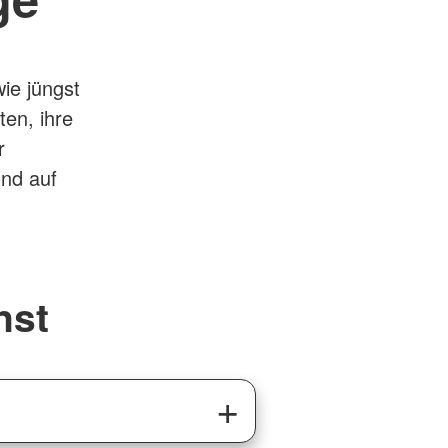
ie jüngst
ten, ihre
r
und auf
nst