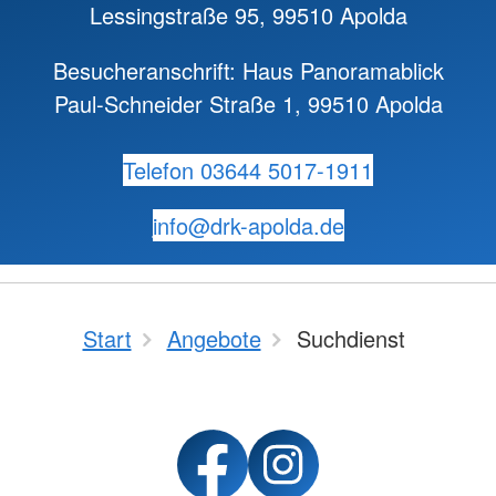
Lessingstraße 95, 99510 Apolda
Besucheranschrift: Haus Panoramablick
Paul-Schneider Straße 1, 99510 Apolda
Telefon 03644 5017-1911
info@
drk-apolda.de
Start
Angebote
Suchdienst