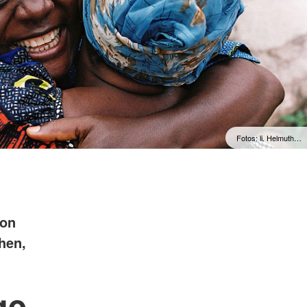
Fotos: li. Helmuth…
von
hen,
ge