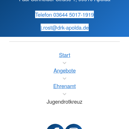
Telefon 03644 5017-1919
j.rost@
drk-apolda.de
Start
Angebote
Ehrenamt
Jugendrotkreuz