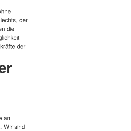
 ohne
lechts, der
en die
lichkeit
ekräfte der
er
e an
. Wir sind