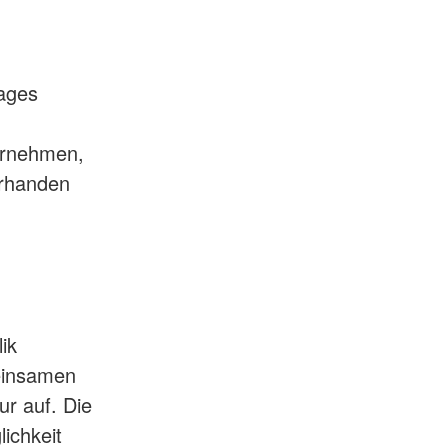
rages
ernehmen,
orhanden
ik
meinsamen
ur auf. Die
ichkeit