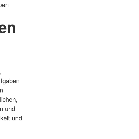
ben
en
,
Aufgaben
on
lichen,
en und
keit und