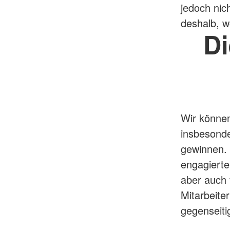
jedoch nic
deshalb, w
D
Wir können
insbesonder
gewinnen. 
engagierte
aber auch 
Mitarbeite
gegenseiti