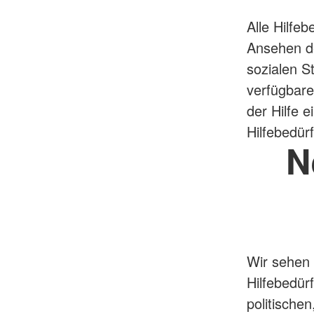
Alle Hilfe
Ansehen de
sozialen S
verfügbare
der Hilfe e
Hilfebedürf
N
Wir sehen 
Hilfebedür
politische