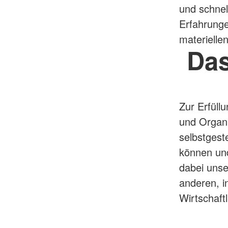
und schnel
Erfahrung
materielle
Das
Zur Erfüll
und Organi
selbstgest
können und
dabei unse
anderen, i
Wirtschaft