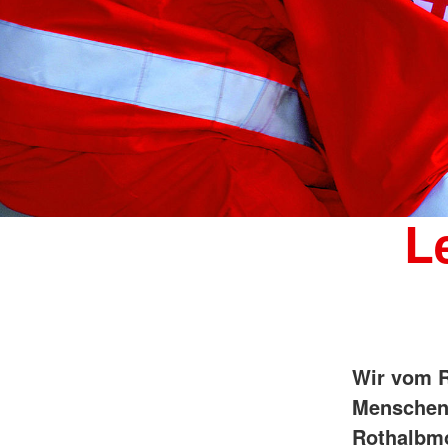
L
Wir vom R
Menschen 
Rothalbmo