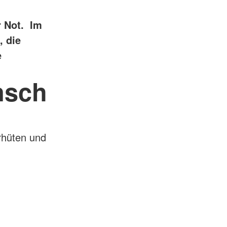
r Not. Im
, die
e
nsch
rhüten und