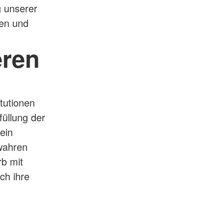
g unserer
en und
eren
itutionen
füllung der
ein
wahren
rb mit
ch ihre