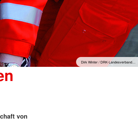
Dirk Winter / DRK-Landesverband…
en
chaft von